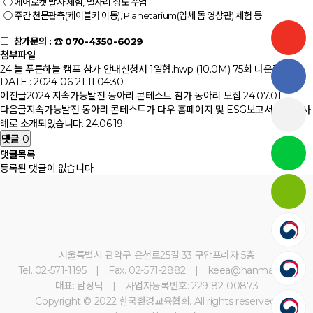
○ 에어로켓 발사 체험, 별자리 성도 수업
○ 주간 천문관측(케이블카 이동), Planetarium(입체 돔 영상관) 체험 등
□ 참가문의 : ☎ 070-4350-6029
첨부파일
24 늘 푸른하늘 캠프 참가 안내신청서 1일형.hwp (10.0M)
75회 다운로드 |
DATE : 2024-06-21 11:04:30
이전글
2024 지속가능발전 동아리 콘테스트 참가 동아리 모집
24.07.01
다음글
지속가능발전 동아리 콘테스트가 다우 홈페이지 및 ESG보고서에 우수사
례로 소개되었습니다.
24.06.19
댓글
0
댓글목록
등록된 댓글이 없습니다.
서울특별시 관악구 은천로25길 33 구암프라자 5층
Tel. 02-571-1195 | Fax. 02-571-2882 | keea@hanmail.net
대표: 남상덕 | 사업자등록번호: 229-82-00873
Copyright © 2022 한국환경교육협회. All rights reserved.