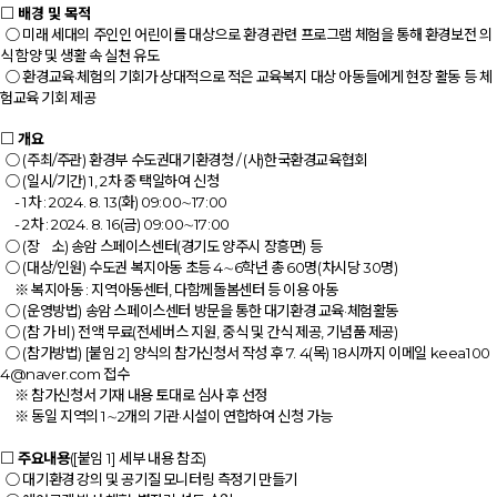
□ 배경 및 목적
○ 미래 세대의 주인인 어린이를 대상으로 환경 관련 프로그램 체험을 통해 환경보전 의
식 함양 및 생활 속 실천 유도
○ 환경교육·체험의 기회가 상대적으로 적은 교육복지 대상 아동들에게 현장 활동 등 체
험교육 기회 제공
□ 개요
○ (주최/주관) 환경부 수도권대기환경청 / (사)한국환경교육협회
○ (일시/기간) 1, 2차 중 택일하여 신청
- 1차 : 2024. 8. 13(화) 09:00∼17:00
- 2차 : 2024. 8. 16(금) 09:00∼17:00
○ (장 소) 송암 스페이스센터(경기도 양주시 장흥면) 등
○ (대상/인원) 수도권 복지아동 초등 4∼6학년 총 60명(차시당 30명)
※ 복지아동 : 지역아동센터, 다함께돌봄센터 등 이용 아동
○ (운영방법) 송암 스페이스센터 방문을 통한 대기환경 교육·체험활동
○ (참 가 비) 전액 무료(전세버스 지원, 중식 및 간식 제공, 기념품 제공)
○ (참가방법) [붙임 2] 양식의 참가신청서 작성 후 7. 4(목) 18시까지 이메일
keea100
4@naver.com 접수
※ 참가신청서 기재 내용 토대로 심사 후 선정
※ 동일 지역의 1∼2개의 기관·시설이 연합하여 신청 가능
□ 주요내용
([붙임 1] 세부 내용 참조)
○ 대기환경 강의 및 공기질 모니터링 측정기 만들기