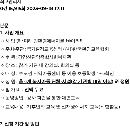
최고관리자
0건
15,915회
2023-09-18 17:11
본문
1.
사업 개요
○
사 업 명
:
미래 친환경에너지를
Job
아라
!!
○
주최
/
주관
:
국가환경교육센터
/ (
사
)
한국환경교육협회
○
후 원
:
강감찬관악종합사회복지관
○
장 소
:
참가 기관 내 강의실
,
회의실 등
○
대 상
:
수도권 지역아동센터 등 이용 초등학생
4
∼
6
학년
○
정 원
:
총
6
개 복지아동 단체
·
시설
(
각 기관별
10
명 이상
)
※
정원
○
참 가 비
:
전액 무료
○
운영방법
:
강사 파견을 통한 대면교육
○
교육내용
:
기후변화 교육 및 신재생에너지 교육
(
체험활동
)
2. 신청 기간 및 방법