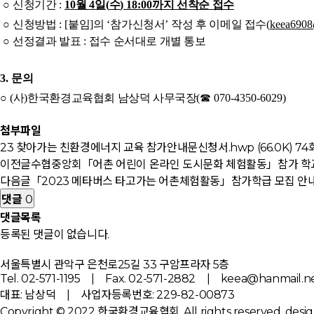
○
신청기간
:
10
월
4
일
(
수
) 18:00
까지 선착순 접수
○
신청방법
: [
붙임
]
의
‘
참가신청서
’
작성 후 이메일 접수
(
keea6908
○
선정결과 발표
:
접수 순서대로 개별 통보
3.
문의
○
(
사
)
한국환경교육협회 남상덕 사무국장
(
☎
070-4350-6029)
첨부파일
23 찾아가는 친환경에너지 교육 참가안내문신청서.hwp (66.0K)
74회
이전글
수협중앙회「어촌 어린이 온라인 도시문화 체험활동」참가 학
다음글
「2023 메타버스 타고가는 어촌체험활동」참가학급 모집 안
댓글
0
댓글목록
등록된 댓글이 없습니다.
서울특별시 관악구 은천로25길 33 구암프라자 5층
Tel. 02-571-1195 | Fax. 02-571-2882 | keea@hanmail.n
대표: 남상덕 | 사업자등록번호: 229-82-00873
Copyright © 2022 한국환경교육협회. All rights reserved.
desig