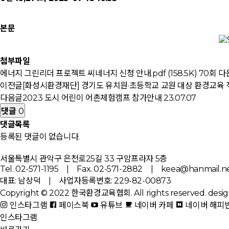
본문
첨부파일
에너지 그린리더 프로젝트 씨네너지 신청 안내.pdf (158.5K)
70회 다운로
이전글
[화성시환경재단] 경기도 유치원·초등학교 교원 대상 환경교육 
다음글
2023 도시 어린이 어촌체험캠프 참가안내
23.07.07
댓글
0
댓글목록
등록된 댓글이 없습니다.
서울특별시 관악구 은천로25길 33 구암프라자 5층
Tel. 02-571-1195 | Fax. 02-571-2882 | keea@hanmail.n
대표: 남상덕 | 사업자등록번호: 229-82-00873
Copyright © 2022 한국환경교육협회. All rights reserved.
desig
인스타그램
페이스북
유튜브
네이버 카페
네이버 해피
인스타그램