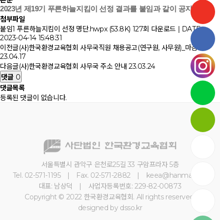
본문
2023년 제19기 푸른하늘지킴이 선정 결과를 붙임과 같이 공지합니다
첨부파일
붙임1 푸른하늘지킴이 선정 명단.hwpx (53.8K)
127회 다운로드 | DATE :
2023-04-14 15:48:31
이전글
(사)한국환경교육협회 사무국직원 채용공고(연구원, 사무원)_마감
23.04.17
다음글
(사)한국환경교육협회 사무국 주소 안내
23.03.24
댓글
0
댓글목록
등록된 댓글이 없습니다.
서울특별시 관악구 은천로25길 33 구암프라자 5층
Tel. 02-571-1195 | Fax. 02-571-2882 | keea@hanmail.net
대표: 남상덕 | 사업자등록번호: 229-82-00873
Copyright © 2022 한국환경교육협회. All rights reserved.
designed by dsso.kr