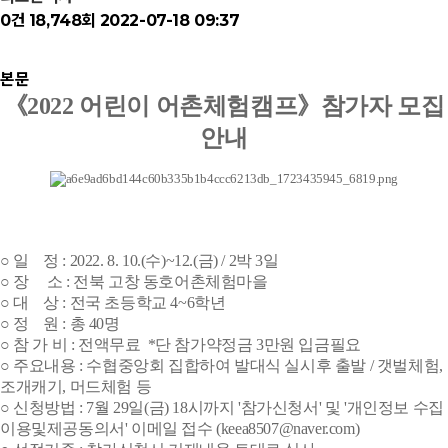
0건
18,748회
2022-07-18 09:37
본문
《2022 어린이 어촌체험캠프
》
참가자 모집
안내
○
일 정 : 2022. 8. 10.(수)~12.(금) / 2박 3일
○ 장 소 : 전북 고창 동호어촌체험마을
○ 대 상 : 전국 초등학교 4~6학년
○ 정 원 : 총 40명
○ 참 가 비 : 전액무료 *단 참가약정금 3만원 입금필요
○ 주요내용 : 수협중앙회 집합하여 발대식 실시후 출발 / 갯벌체험,
조개캐기, 머드체험 등
○ 신청방법 : 7월 29일(금) 18시까지 '참가신청서' 및 '개인정보 수집
이용및제공동의서' 이메일 접수 (keea8507@naver.com)