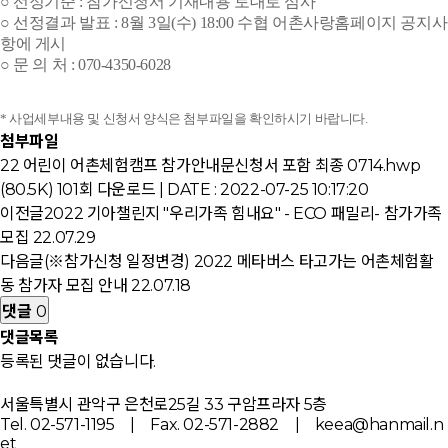
○ 선정기준 : 참가신청서 기재내용 토대로 심사
○ 선정결과 발표 : 8월 3일(수) 18:00 수협 어촌사랑홈페이지 공지사
항에 게시
○ 문 의 처 : 070-4350-6028
* 사업세부내용 및 신청서 양식은 첨부파일을 확인하시기 바랍니다.
첨부파일
22 어린이 어촌체험캠프 참가안내문신청서 포함 최종 0714.hwp
(80.5K)
101회 다운로드 | DATE : 2022-07-25 10:17:20
이전글
2022 기아챌린지 "우리가족 힘내요" - ECO 패밀리- 참가가족
모집
22.07.29
다음글
(※참가신청 일정변경) 2022 메타버스 타고가는 어촌체험활
동 참가자 모집 안내
22.07.18
댓글
0
댓글목록
등록된 댓글이 없습니다.
서울특별시 관악구 은천로25길 33 구암프라자 5층
Tel. 02-571-1195 | Fax. 02-571-2882 | keea@hanmail.n
et